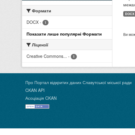
межах
Формати
DOCX
DOCX
-
1
Показати лише популярні Формати
Ви мож
Ліцензії
Creative Commons...
-
1
Про Портал відкритих даних Славутської міської ради
CKAN API
Асоціація CKAN