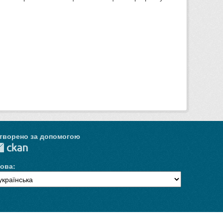
творено за допомогою
ова