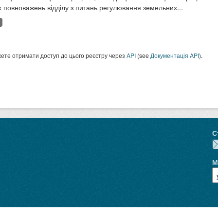
 повноважень відділу з питань регулювання земельних...
ете отримати доступ до цього реєстру через
API
(see
Документація API
).
С
М