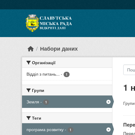
Skip to main content
Набори даних
Організації
Відділ з питань...
-
1
1 
Групи
Земля
-
1
Групи
Теги
Пере
програма розвитку
-
1
Перел