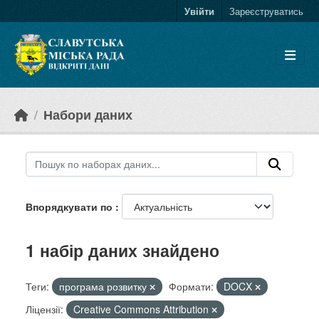
Skip to main content
Увійти
Зареєструватись
Набори даних
Впорядкувати по
1 набір даних знайдено
Теги:
програма розвитку
Формати:
DOCX
Ліцензії:
Creative Commons Attribution