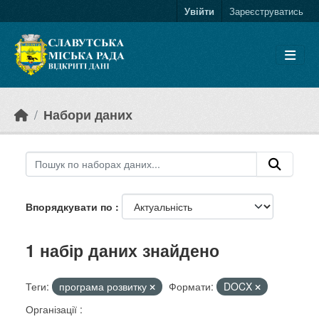
Skip to main content
Увійти
Зареєструватись
Набори даних
Впорядкувати по
1 набір даних знайдено
Теги:
програма розвитку
Формати:
DOCX
Організації :