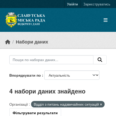
Skip to main content
Увійти
Зареєструватись
Набори даних
Впорядкувати по
4 набори даних знайдено
Організації :
Відділ з питань надзвичайних ситуацій
Фільтрувати результати