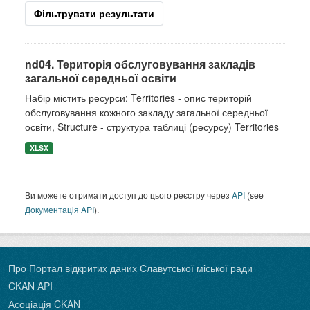
Фільтрувати результати
nd04. Територія обслуговування закладів
загальної середньої освіти
Набір містить ресурси: Territories - опис територій
обслуговування кожного закладу загальної середньої
освіти, Structure - структура таблиці (ресурсу) Territories
XLSX
Ви можете отримати доступ до цього реєстру через
API
(see
Документація API
).
Про Портал відкритих даних Славутської міської ради
CKAN API
Асоціація CKAN