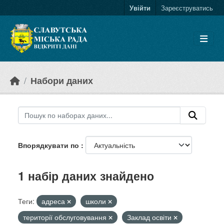
Skip to main content
Увійти
Зареєструватись
Набори даних
Впорядкувати по
1 набір даних знайдено
Теги:
адреса
школи
території обслуговування
Заклад освіти