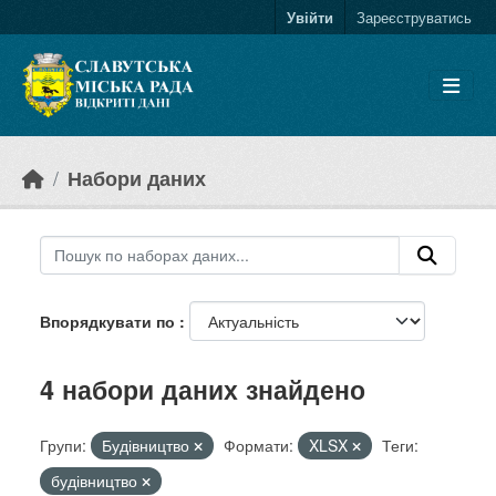
Skip to main content
Увійти
Зареєструватись
Набори даних
Впорядкувати по
4 набори даних знайдено
Групи:
Будівництво
Формати:
XLSX
Теги:
будівництво