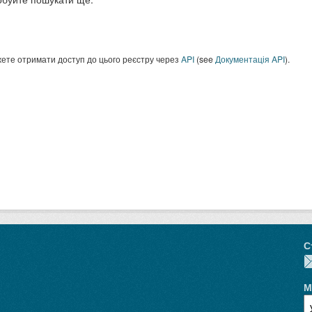
ете отримати доступ до цього реєстру через
API
(see
Документація API
).
С
М