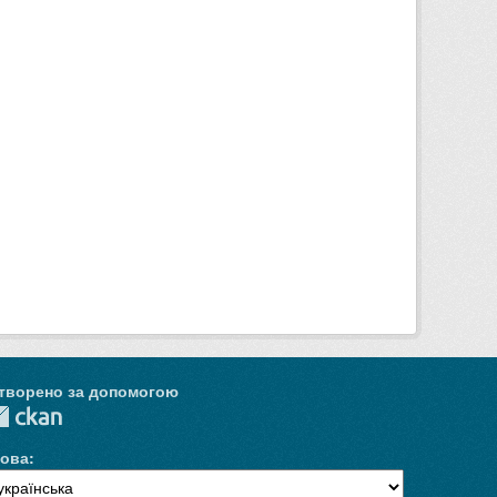
творено за допомогою
ова