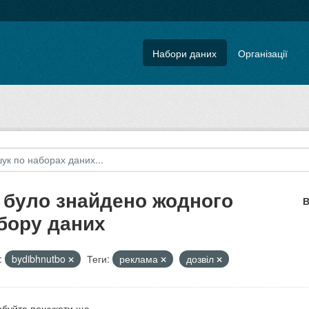
Набори даних
Організації
 було знайдено жодного
В
бору даних
:
bydibhnutbo
Теги:
реклама
дозвіл
буйте пошукати ще.