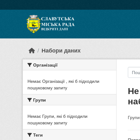
Skip to main content
Набори даних
Організації
Немає Організації , які б підходили
Не
пошуковому запиту
на
Групи
Немає Групи, які б підходили
Групи
пошуковому запиту
Теги
Попро