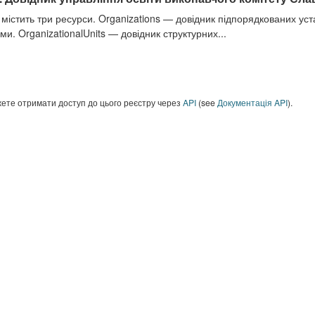
 містить три ресурси. Organizations — довідник підпорядкованих ус
ми. OrganizationalUnits — довідник структурних...
ете отримати доступ до цього реєстру через
API
(see
Документація API
).