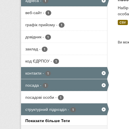
адреса
-
1
Набір
веб-сайт
-
1
особа
CSV
графік прийому
-
1
довідник
-
1
Ви мож
заклад
-
1
код ЄДРПОУ
-
1
контакти
-
1
посада
-
1
посадові особи
-
1
структурний підрозділ
-
1
Показати більше Теги