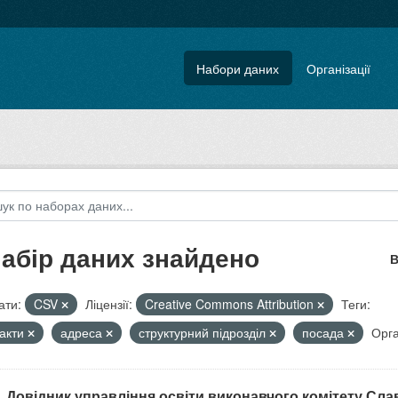
Набори даних
Організації
набір даних знайдено
В
ти:
CSV
Ліцензії:
Creative Commons Attribution
Теги:
такти
адреса
структурний підрозділ
посада
Орга
. Довідник управління освіти виконавчого комітету Славу