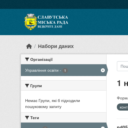
Skip to main content
Набори даних
Організації
Управління освіти
-
1
1 
Групи
Форма
Немає Групи, які б підходили
пошуковому запиту
кон
Теги
nd05