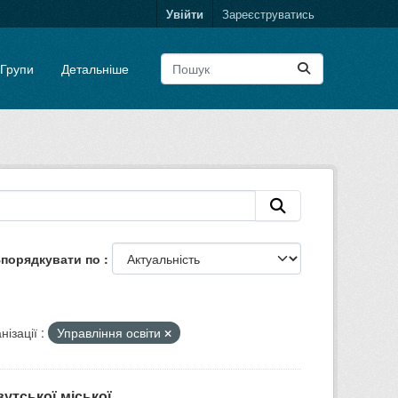
Увійти
Зареєструватись
Групи
Детальніше
порядкувати по
нізації :
Управління освіти
тської міської...