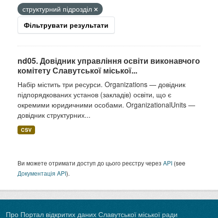
структурний підрозділ
Фільтрувати результати
nd05. Довідник управління освіти виконавчого
комітету Славутської міської...
Набір містить три ресурси. Organizations — довідник
підпорядкованих установ (закладів) освіти, що є
окремими юридичними особами. OrganizationalUnits —
довідник структурних...
CSV
Ви можете отримати доступ до цього реєстру через
API
(see
Документація API
).
Про Портал відкритих даних Славутської міської ради