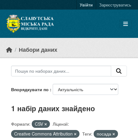
Skip to main content
Увійти
Зареєструватись
Набори даних
Впорядкувати по
1 набір даних знайдено
Формати:
CSV
Ліцензії:
Creative Commons Attribution
Теги:
посада