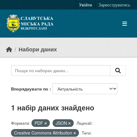
Skip to main content
Увійти
Зареєструватись
Набори даних
Впорядкувати по
1 набір даних знайдено
Формати:
PDF
JSON
Ліцензії:
Creative Commons Attribution
Теги: