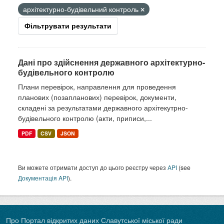
архітектурно-будівельний контроль
Фільтрувати результати
Дані про здійснення державного архітектурно-
будівельного контролю
Плани перевірок, направлення для проведення
планових (позапланових) перевірок, документи,
складені за результатами державного архітекутрно-
будівельного контролю (акти, приписи,...
PDF
CSV
JSON
Ви можете отримати доступ до цього реєстру через
API
(see
Документація API
).
Про Портал відкритих даних Славутської міської ради