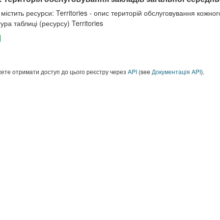
містить ресурси: Territories - опис територій обслуговування кожного
ура таблиці (ресурсу) Territories
ете отримати доступ до цього реєстру через
API
(see
Документація API
).