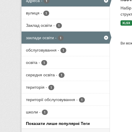
адреса
-
1
Набір 
вулиця
-
1
структ
XLSX
Заклад освіти
-
1
заклади освіти
-
1
Ви мож
обслуговування
-
1
освіта
-
1
середня освіта
-
1
територія
-
1
території обслуговування
-
1
школи
-
1
Показати лише популярні Теги