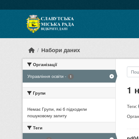
Skip to main content
Набори даних
Організації
Управління освіти
-
1
1 
Групи
Теги:
Немає Групи, які б підходили
пошуковому запиту
Органі
Теги
nd04