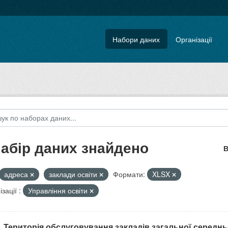
Набори даних
Організації
набір даних знайдено
В
адреса
заклади освіти
Формати:
XLSX
зації :
Управління освіти
. Територія обслуговування закладів загальної середнь