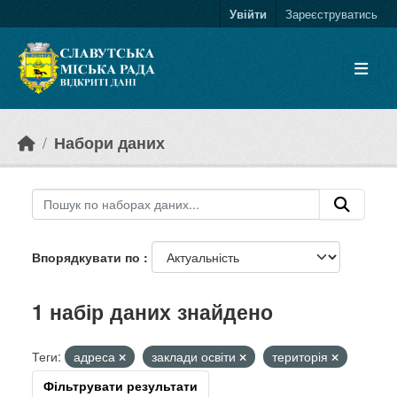
Skip to main content
Увійти
Зареєструватись
Набори даних
Впорядкувати по
1 набір даних знайдено
Теги:
адреса
заклади освіти
територія
Фільтрувати результати