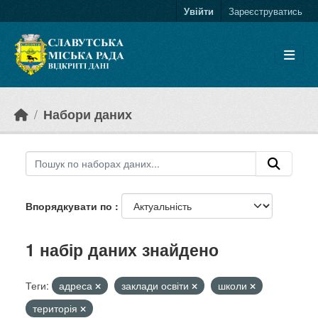
Skip to main content
Увійти
Зареєструватись
Набори даних
Впорядкувати по
1 набір даних знайдено
Теги:
адреса
заклади освіти
школи
територія