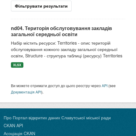
Фільтрувати результати
nd04. Територія обслуговування закладів
загальної середньої освіти
Набір містить ресурси: Territories - опис територій
обслуговування кожного закладу загальної середньої
освіти, Structure - структура таблиці (ресурсу) Territories
XLSX
Ви можете отримати доступ до цього реєстру через
API
(see
Документація API
).
Про Портал відкритих даних Славутської міської ради
CKAN API
Асоціація CKAN