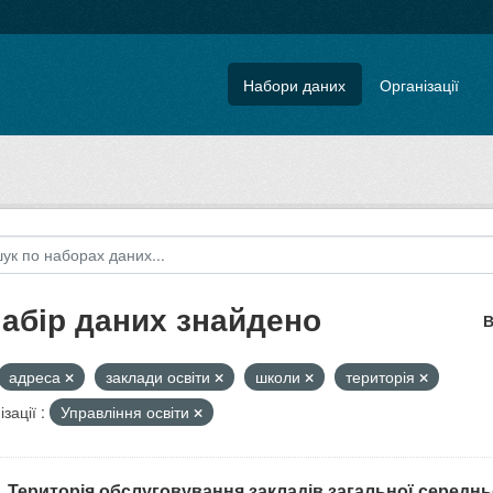
Набори даних
Організації
набір даних знайдено
В
адреса
заклади освіти
школи
територія
зації :
Управління освіти
. Територія обслуговування закладів загальної середнь