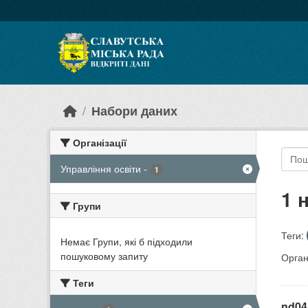
Skip to main content
Набори даних
Організації
Управління освіти
-
1
1 
Групи
Теги:
Немає Групи, які б підходили
пошуковому запиту
Органі
Теги
nd04