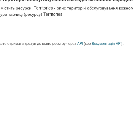
містить ресурси: Territories - опис територій обслуговування кожного
ура таблиці (ресурсу) Territories
ете отримати доступ до цього реєстру через
API
(see
Документація API
).