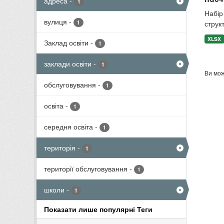
адреса
-
1
Набір 
вулиця
-
1
структ
XLSX
Заклад освіти
-
1
заклади освіти
-
1
Ви мож
обслуговування
-
1
освіта
-
1
середня освіта
-
1
територія
-
1
території обслуговування
-
1
школи
-
1
Показати лише популярні Теги