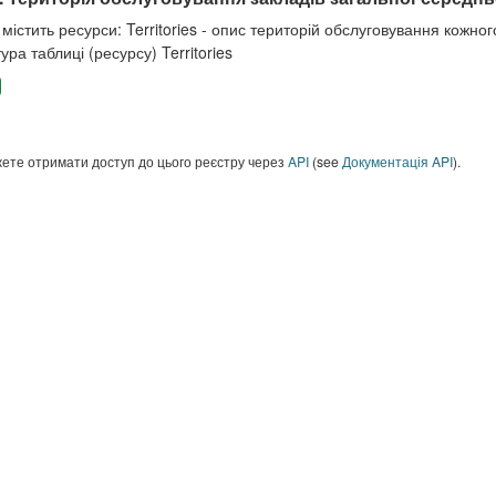
містить ресурси: Territories - опис територій обслуговування кожного
ура таблиці (ресурсу) Territories
ете отримати доступ до цього реєстру через
API
(see
Документація API
).