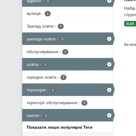
адреса
-
1
Набір 
вулиця
-
1
структ
XLSX
Заклад освіти
-
1
заклади освіти
-
1
Ви мож
обслуговування
-
1
освіта
-
1
середня освіта
-
1
територія
-
1
території обслуговування
-
1
школи
-
1
Показати лише популярні Теги