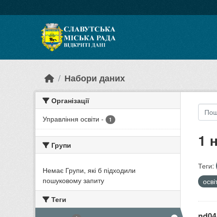
Skip to main content
Набори даних
Організації
Управління освіти
-
1
1 
Групи
Теги:
Немає Групи, які б підходили
пошуковому запиту
осві
Теги
nd04