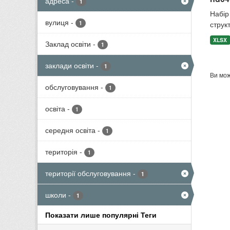
адреса
-
1
Набір 
вулиця
-
1
структ
XLSX
Заклад освіти
-
1
заклади освіти
-
1
Ви мож
обслуговування
-
1
освіта
-
1
середня освіта
-
1
територія
-
1
території обслуговування
-
1
школи
-
1
Показати лише популярні Теги