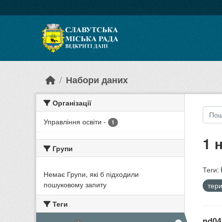
Skip to main content
Набори даних
Організації
Управління освіти
-
1
1 
Групи
Теги:
Немає Групи, які б підходили
пошуковому запиту
тери
Теги
nd04