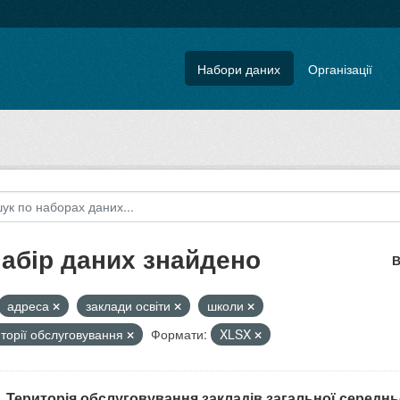
Набори даних
Організації
набір даних знайдено
В
адреса
заклади освіти
школи
торії обслуговування
Формати:
XLSX
. Територія обслуговування закладів загальної середнь