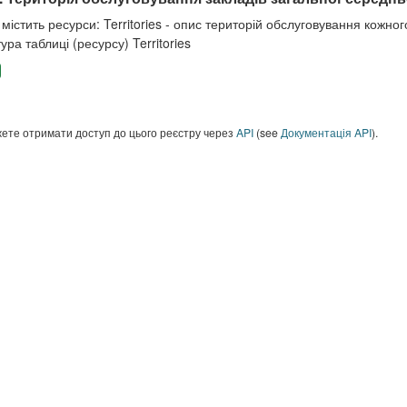
містить ресурси: Territories - опис територій обслуговування кожного
ура таблиці (ресурсу) Territories
ете отримати доступ до цього реєстру через
API
(see
Документація API
).