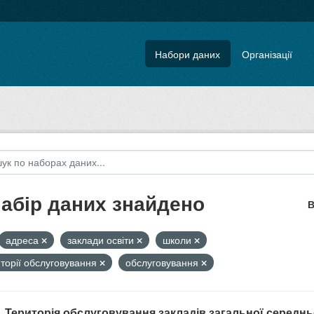
Набори даних
Організації
набір даних знайдено
В
адреса
заклади освіти
школи
торії обслуговування
обслуговування
. Територія обслуговування закладів загальної середнь