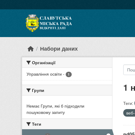
Skip to main content
Набори даних
Організації
Управління освіти
-
1
1 
Групи
Теги:
Немає Групи, які б підходили
пошуковому запиту
веб
Теги
nd05