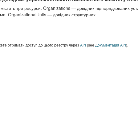
 містить три ресурси. Organizations — довідник підпорядкованих ус
ми. OrganizationalUnits — довідник структурних...
ете отримати доступ до цього реєстру через
API
(see
Документація API
).