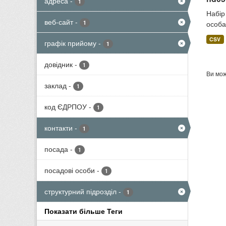
адреса
-
1
Набір
веб-сайт
-
1
особа
CSV
графік прийому
-
1
довідник
-
1
Ви мож
заклад
-
1
код ЄДРПОУ
-
1
контакти
-
1
посада
-
1
посадові особи
-
1
структурний підрозділ
-
1
Показати більше Теги