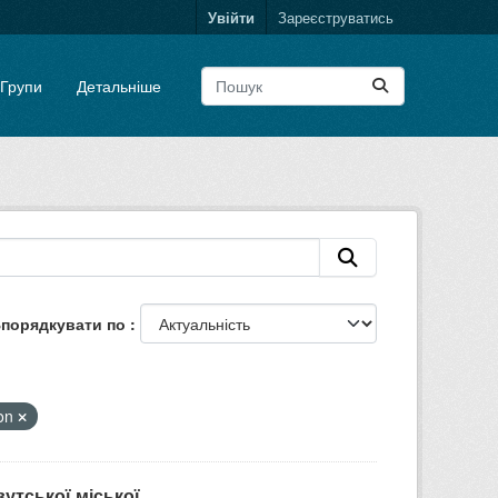
Увійти
Зареєструватись
Групи
Детальніше
порядкувати по
ion
тської міської...