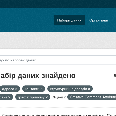
Набори даних
Організації
набір даних знайдено
В
адреса
контакти
структурний підрозділ
-сайт
графік прийому
Ліцензії:
Creative Commons Attribut
. Довідник управління освіти виконавчого комітету Славу