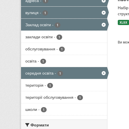
адреса
-
1
Набір 
вулиця
-
1
структ
XLSX
Заклад освіти
-
1
заклади освіти
-
1
Ви мож
обслуговування
-
1
освіта
-
1
середня освіта
-
1
територія
-
1
території обслуговування
-
1
школи
-
1
Формати