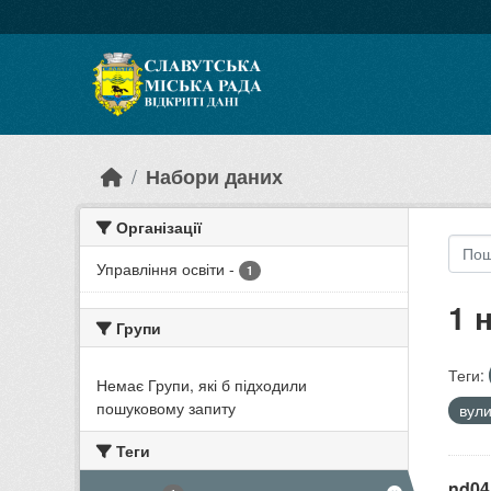
Skip to main content
Набори даних
Організації
Управління освіти
-
1
1 
Групи
Теги:
Немає Групи, які б підходили
пошуковому запиту
вул
Теги
nd04