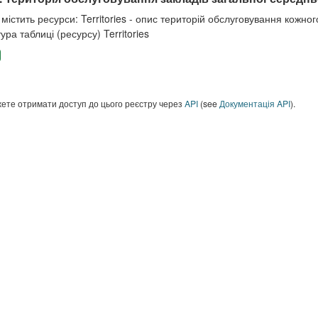
містить ресурси: Territories - опис територій обслуговування кожного
ура таблиці (ресурсу) Territories
ете отримати доступ до цього реєстру через
API
(see
Документація API
).