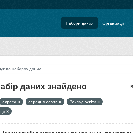
Набори даних
Організації
набір даних знайдено
В
адреса
середня освіта
Заклад освіти
иця
. Територія обслуговування закладів загальної середнь