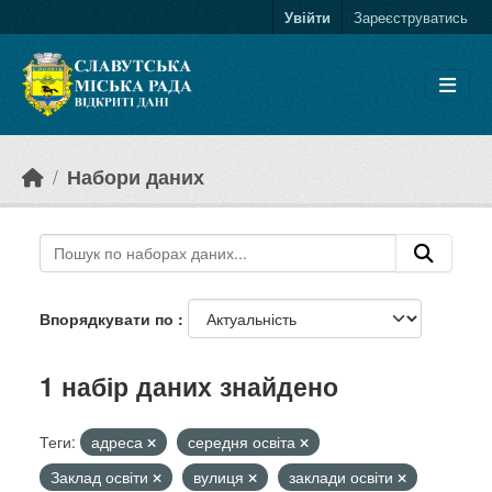
Skip to main content
Увійти
Зареєструватись
Набори даних
Впорядкувати по
1 набір даних знайдено
Теги:
адреса
середня освіта
Заклад освіти
вулиця
заклади освіти