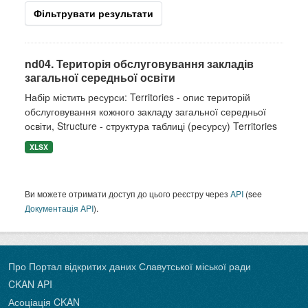
Фільтрувати результати
nd04. Територія обслуговування закладів
загальної середньої освіти
Набір містить ресурси: Territories - опис територій
обслуговування кожного закладу загальної середньої
освіти, Structure - структура таблиці (ресурсу) Territories
XLSX
Ви можете отримати доступ до цього реєстру через
API
(see
Документація API
).
Про Портал відкритих даних Славутської міської ради
CKAN API
Асоціація CKAN