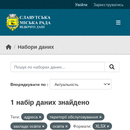
Skip to main content
Увійти
Зареєструватись
Набори даних
Впорядкувати по
1 набір даних знайдено
Теги:
адреса
території обслуговування
заклади освіти
освіта
Формати:
XLSX