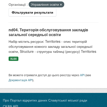
Організації :
Управління освіти
Фільтрувати результати
nd04. Територія обслуговування закладів
загальної середньої освіти
Набір містить ресурси: Territories - опис територій
обслуговування кожного закладу загальної середньої
освіти, Structure - структура таблиці (ресурсу) Territories
XLSX
Ви можете отримати доступ до цього реєстру через
API
(see
Документація API
).
Про Портал відкритих даних Славутської міської ради
CKAN API