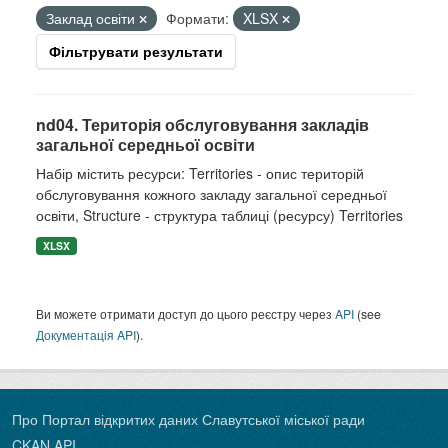
Заклад освіти
Формати:
XLSX
Фільтрувати результати
nd04. Територія обслуговування закладів
загальної середньої освіти
Набір містить ресурси: Territories - опис територій
обслуговування кожного закладу загальної середньої
освіти, Structure - структура таблиці (ресурсу) Territories
XLSX
Ви можете отримати доступ до цього реєстру через
API
(see
Документація API
).
Про Портал відкритих даних Славутської міської ради
CKAN API