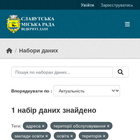
Skip to main content
Увійти
Зареєструватись
Набори даних
Впорядкувати по
1 набір даних знайдено
Теги:
адреса
території обслуговування
заклади освіти
освіта
територія