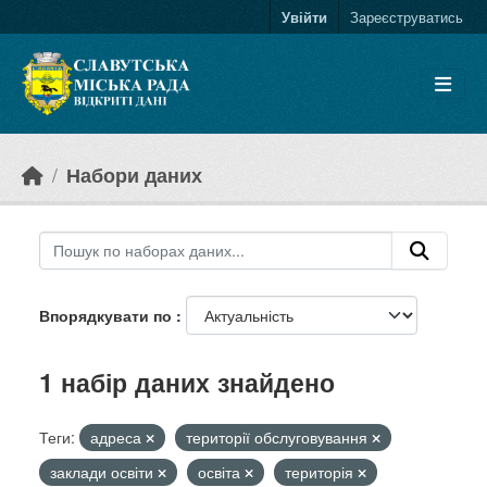
Skip to main content
Увійти
Зареєструватись
Набори даних
Впорядкувати по
1 набір даних знайдено
Теги:
адреса
території обслуговування
заклади освіти
освіта
територія