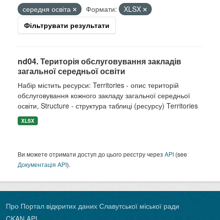
середня освіта
Формати:
XLSX
Фільтрувати результати
nd04. Територія обслуговування закладів
загальної середньої освіти
Набір містить ресурси: Territories - опис територій
обслуговування кожного закладу загальної середньої
освіти, Structure - структура таблиці (ресурсу) Territories
XLSX
Ви можете отримати доступ до цього реєстру через
API
(see
Документація API
).
Про Портал відкритих даних Славутської міської ради
CKAN API