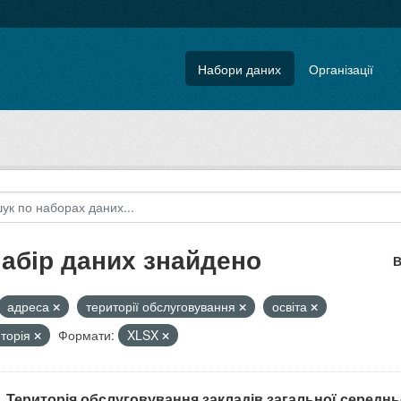
Набори даних
Організації
набір даних знайдено
В
адреса
території обслуговування
освіта
иторія
Формати:
XLSX
. Територія обслуговування закладів загальної середнь