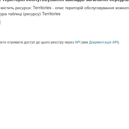
містить ресурси: Territories - опис територій обслуговування кожного
ура таблиці (ресурсу) Territories
ете отримати доступ до цього реєстру через
API
(see
Документація API
).