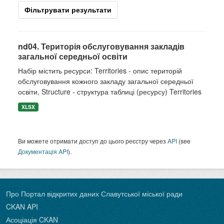
Фільтрувати результати
nd04. Територія обслуговування закладів
загальної середньої освіти
Набір містить ресурси: Territories - опис територій
обслуговування кожного закладу загальної середньої
освіти, Structure - структура таблиці (ресурсу) Territories
XLSX
Ви можете отримати доступ до цього реєстру через
API
(see
Документація API
).
Про Портал відкритих даних Славутської міської ради
CKAN API
Асоціація CKAN