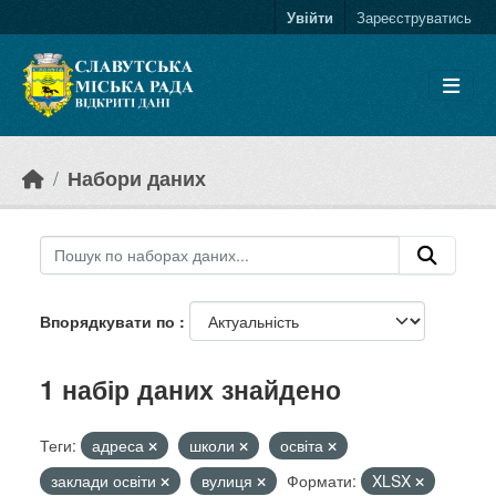
Skip to main content
Увійти
Зареєструватись
Набори даних
Впорядкувати по
1 набір даних знайдено
Теги:
адреса
школи
освіта
заклади освіти
вулиця
Формати:
XLSX