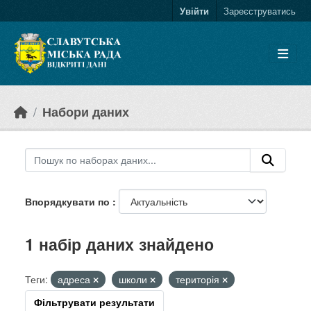
Skip to main content
Увійти
Зареєструватись
Набори даних
Впорядкувати по
1 набір даних знайдено
Теги:
адреса
школи
територія
Фільтрувати результати