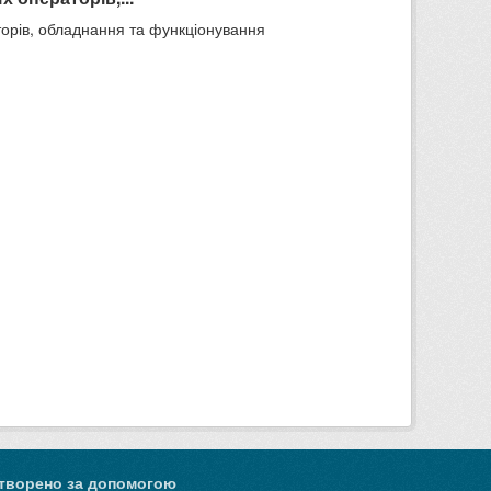
торів, обладнання та функціонування
творено за допомогою