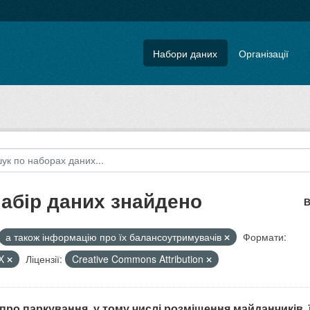
Набори даних
Організації
набір даних знайдено
В
а також інформацію про їх балансоутримувачів
Формати:
X
Ліцензії:
Creative Commons Attribution
 про паркування, у тому числі розміщення майданчиків, їх