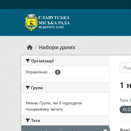
Skip to main content
Набори даних
Організації
Управління...
-
1
1 
Групи
Теги:
Немає Групи, які б підходили
пошуковому запиту
XLS
Теги
Дані