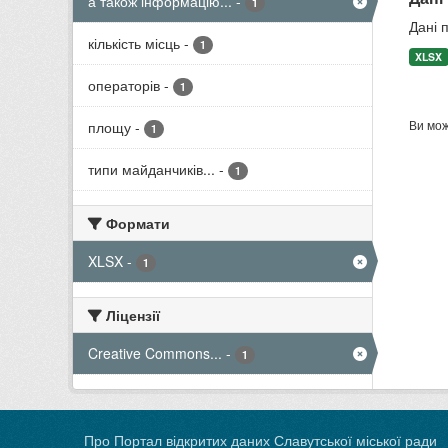
а також інформацію...
-
1
Дані 
кількість місць
-
1
XLSX
операторів
-
1
Ви мож
площу
-
1
типи майданчиків...
-
1
Формати
XLSX
-
1
Ліцензії
Creative Commons...
-
1
Про Портал відкритих даних Славутської міської ради