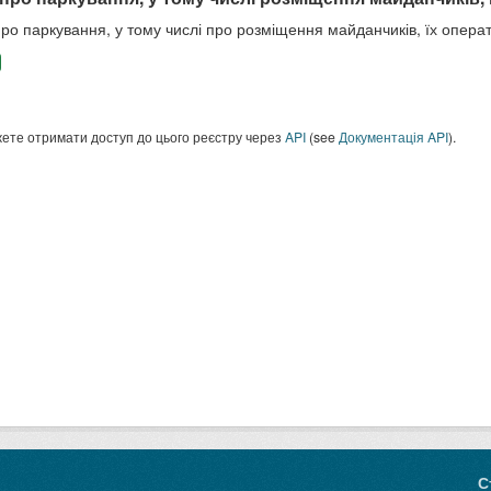
про паркування, у тому числі про розміщення майданчиків, їх опера
ете отримати доступ до цього реєстру через
API
(see
Документація API
).
С