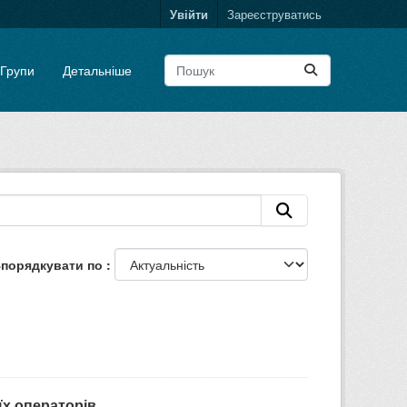
Увійти
Зареєструватись
Групи
Детальніше
порядкувати по
 операторів,...