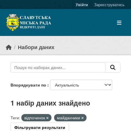
Skip to main content
Увійти
Зареєструватись
Набори даних
Впорядкувати по
1 набір даних знайдено
Теги:
відпочинок
майданчики
Фільтрувати результати