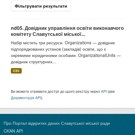
Фільтрувати результати
nd05. Довідник управління освіти виконавчого
комітету Славутської міської...
Набір містить три ресурси. Organizations — довідник
підпорядкованих установ (закладів) освіти, що є
окремими юридичними особами. OrganizationalUnits —
довідник структурних...
CSV
Ви можете отримати доступ до цього реєстру через
API
(see
Документація API
).
Про Портал відкритих даних Славутської міської ради
CKAN API