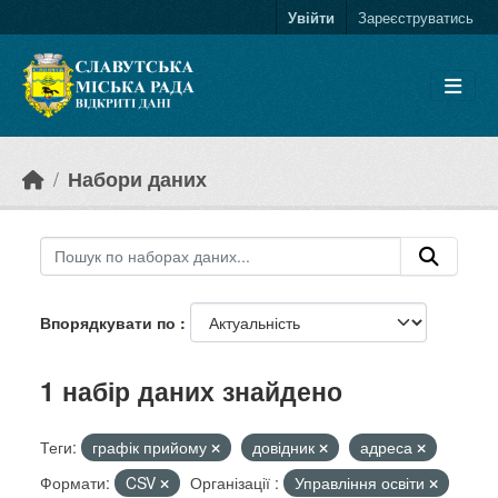
Skip to main content
Увійти
Зареєструватись
Набори даних
Впорядкувати по
1 набір даних знайдено
Теги:
графік прийому
довідник
адреса
Формати:
CSV
Організації :
Управління освіти