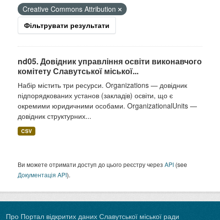
Creative Commons Attribution
Фільтрувати результати
nd05. Довідник управління освіти виконавчого
комітету Славутської міської...
Набір містить три ресурси. Organizations — довідник
підпорядкованих установ (закладів) освіти, що є
окремими юридичними особами. OrganizationalUnits —
довідник структурних...
CSV
Ви можете отримати доступ до цього реєстру через
API
(see
Документація API
).
Про Портал відкритих даних Славутської міської ради