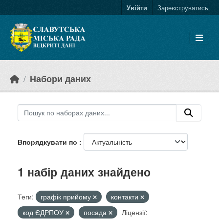
Skip to main content
Увійти
Зареєструватись
Набори даних
Впорядкувати по
1 набір даних знайдено
Теги:
графік прийому
контакти
код ЄДРПОУ
посада
Ліцензії: