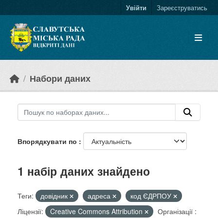
Skip to main content
Увійти
Зареєструватись
Набори даних
Впорядкувати по
1 набір даних знайдено
Теги:
довідник
адреса
код ЄДРПОУ
Ліцензії:
Creative Commons Attribution
Організації :