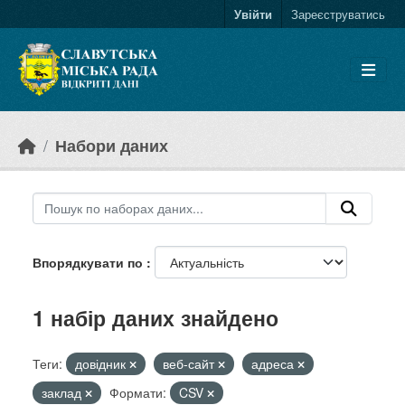
Skip to main content
Увійти
Зареєструватись
Набори даних
Впорядкувати по
1 набір даних знайдено
Теги:
довідник
веб-сайт
адреса
заклад
Формати:
CSV