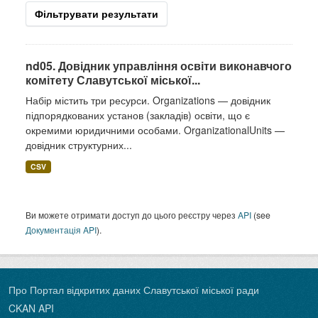
Фільтрувати результати
nd05. Довідник управління освіти виконавчого
комітету Славутської міської...
Набір містить три ресурси. Organizations — довідник
підпорядкованих установ (закладів) освіти, що є
окремими юридичними особами. OrganizationalUnits —
довідник структурних...
CSV
Ви можете отримати доступ до цього реєстру через
API
(see
Документація API
).
Про Портал відкритих даних Славутської міської ради
CKAN API