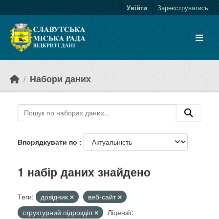
Skip to main content
Увійти
Зареєструватись
Набори даних
Впорядкувати по
1 набір даних знайдено
Теги:
довідник
веб-сайт
структурний підрозділ
Ліцензії: