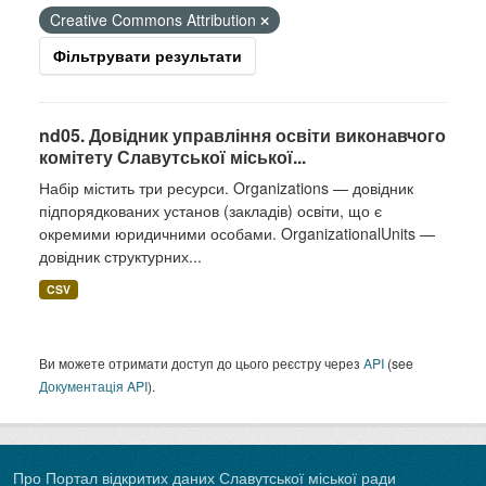
Creative Commons Attribution
Фільтрувати результати
nd05. Довідник управління освіти виконавчого
комітету Славутської міської...
Набір містить три ресурси. Organizations — довідник
підпорядкованих установ (закладів) освіти, що є
окремими юридичними особами. OrganizationalUnits —
довідник структурних...
CSV
Ви можете отримати доступ до цього реєстру через
API
(see
Документація API
).
Про Портал відкритих даних Славутської міської ради