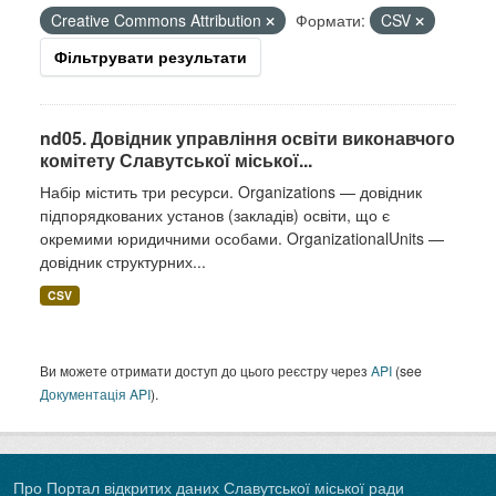
Creative Commons Attribution
Формати:
CSV
Фільтрувати результати
nd05. Довідник управління освіти виконавчого
комітету Славутської міської...
Набір містить три ресурси. Organizations — довідник
підпорядкованих установ (закладів) освіти, що є
окремими юридичними особами. OrganizationalUnits —
довідник структурних...
CSV
Ви можете отримати доступ до цього реєстру через
API
(see
Документація API
).
Про Портал відкритих даних Славутської міської ради