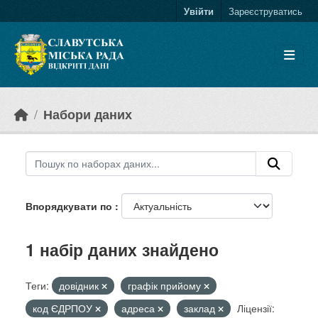
Skip to main content
Увійти
Зареєструватись
Набори даних
Впорядкувати по
1 набір даних знайдено
Теги:
довідник
графік прийому
код ЄДРПОУ
адреса
заклад
Ліцензії: