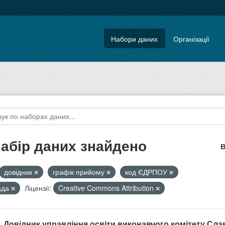
Набори даних
Організації
набір даних знайдено
В
довідник
графік прийому
код ЄДРПОУ
ада
Ліцензії:
Creative Commons Attribution
. Довідник управління освіти виконавчого комітету Славу