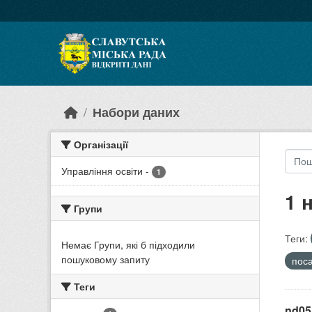
Skip to main content
Набори даних
Організації
Управління освіти
-
1
1 
Групи
Теги:
Немає Групи, які б підходили
пошуковому запиту
пос
Теги
nd05