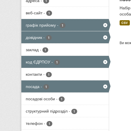
адреса
-
1
Набір
веб-сайт
-
1
особа
CSV
графік прийому
-
1
довідник
-
1
Ви мож
заклад
-
1
код ЄДРПОУ
-
1
контакти
-
1
посада
-
1
посадові особи
-
1
структурний підрозділ
-
1
телефон
-
1