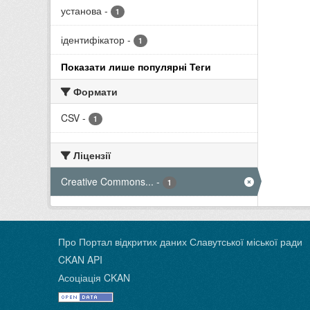
установа
-
1
ідентифікатор
-
1
Показати лише популярні Теги
Формати
CSV
-
1
Ліцензії
Creative Commons...
-
1
Про Портал відкритих даних Славутської міської ради
CKAN API
Асоціація CKAN