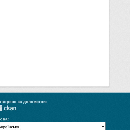
творено за допомогою
ова