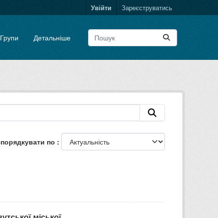
Увійти
Зареєструватись
Групи
Детальніше
порядкувати по
тської міської...