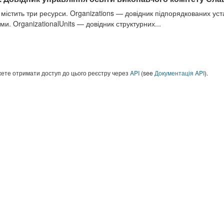
 містить три ресурси. Organizations — довідник підпорядкованих ус
ми. OrganizationalUnits — довідник структурних...
ете отримати доступ до цього реєстру через
API
(see
Документація API
).