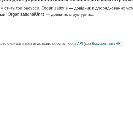
 містить три ресурси. Organizations — довідник підпорядкованих ус
ми. OrganizationalUnits — довідник структурних...
ете отримати доступ до цього реєстру через
API
(see
Документація API
).