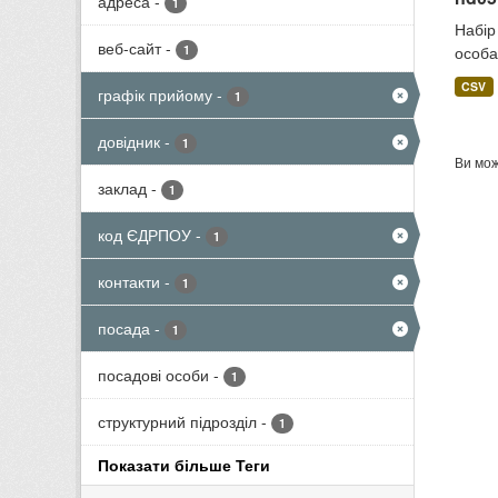
адреса
-
1
Набір
веб-сайт
-
1
особа
CSV
графік прийому
-
1
довідник
-
1
Ви мож
заклад
-
1
код ЄДРПОУ
-
1
контакти
-
1
посада
-
1
посадові особи
-
1
структурний підрозділ
-
1
Показати більше Теги