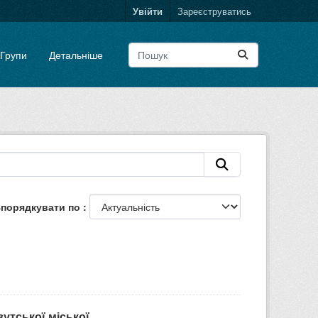
Увійти
Зареєструватись
Групи
Детальніше
порядкувати по
тської міської...