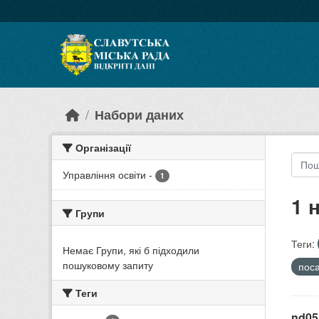
Skip to main content
Набори даних
Організації
Управління освіти
-
1
1 
Групи
Теги:
Немає Групи, які б підходили
пошуковому запиту
пос
Теги
nd05