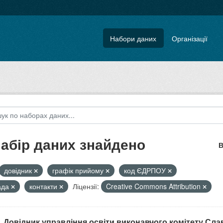
Набори даних
Організації
набір даних знайдено
В
довідник
графік прийому
код ЄДРПОУ
ада
контакти
Ліцензії:
Creative Commons Attribution
. Довідник управління освіти виконавчого комітету Славу