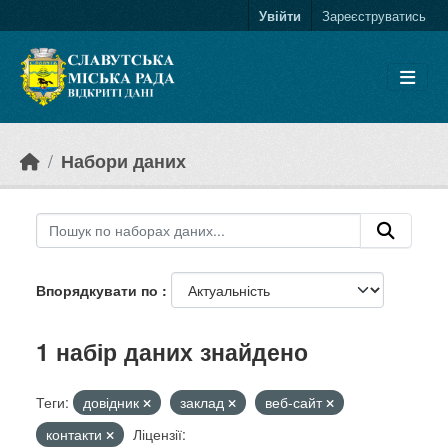
Skip to main content
Увійти
Зареєструватись
Набори даних
Впорядкувати по
1 набір даних знайдено
Теги:
довідник
заклад
веб-сайт
контакти
Ліцензії: