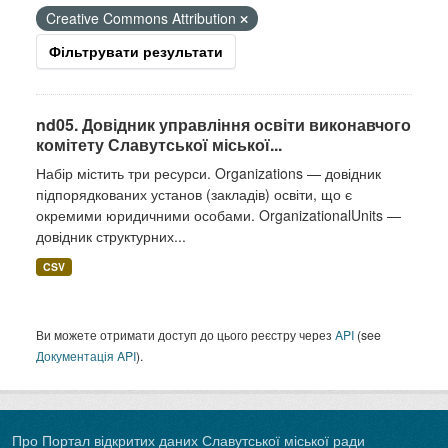
Creative Commons Attribution
Фільтрувати результати
nd05. Довідник управління освіти виконавчого
комітету Славутської міської...
Набір містить три ресурси. Organizations — довідник
підпорядкованих установ (закладів) освіти, що є
окремими юридичними особами. OrganizationalUnits —
довідник структурних...
CSV
Ви можете отримати доступ до цього реєстру через
API
(see
Документація API
).
Про Портал відкритих даних Славутської міської ради