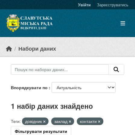
Skip to main content
Увійти
Зареєструватись
Набори даних
Впорядкувати по
1 набір даних знайдено
Теги:
довідник
заклад
контакти
Фільтрувати результати