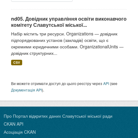
nd05. Довідник управління освіти виконавчого
комітету Славутської міської...
Набір містить три ресурси. Organizations — довідник
підпорядкованих установ (закладів) освіти, що є
окремими юридичними особами. OrganizationalUnits —
довідник структурних...
CSV
Ви можете отримати доступ до цього реєстру через
API
(see
Документація API
).
Про Портал відкритих даних Славутської міської ради
CKAN API
Асоціація CKAN