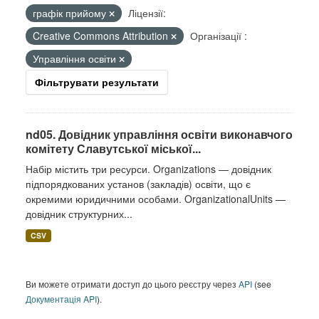
графік прийому
Ліцензії:
Creative Commons Attribution
Організації :
Управління освіти
Фільтрувати результати
nd05. Довідник управління освіти виконавчого
комітету Славутської міської...
Набір містить три ресурси. Organizations — довідник
підпорядкованих установ (закладів) освіти, що є
окремими юридичними особами. OrganizationalUnits —
довідник структурних...
CSV
Ви можете отримати доступ до цього реєстру через
API
(see
Документація API
).