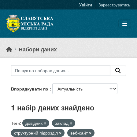
Skip to main content
Увійти
Зареєструватись
Набори даних
Впорядкувати по
1 набір даних знайдено
Теги:
довідник
заклад
структурний підрозділ
веб-сайт