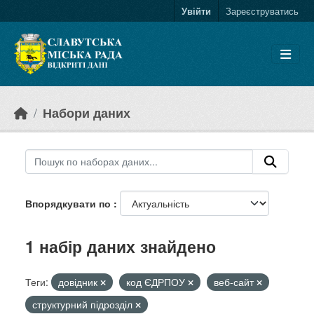
Skip to main content
Увійти
Зареєструватись
Набори даних
Впорядкувати по
1 набір даних знайдено
Теги:
довідник
код ЄДРПОУ
веб-сайт
структурний підрозділ