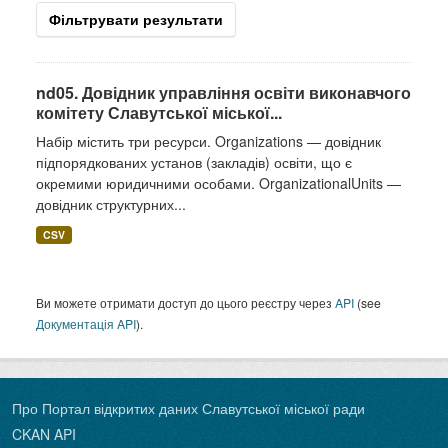
Фільтрувати результати
nd05. Довідник управління освіти виконавчого
комітету Славутської міської...
Набір містить три ресурси. Organizations — довідник
підпорядкованих установ (закладів) освіти, що є
окремими юридичними особами. OrganizationalUnits —
довідник структурних...
CSV
Ви можете отримати доступ до цього реєстру через
API
(see
Документація API
).
Про Портал відкритих даних Славутської міської ради
CKAN API