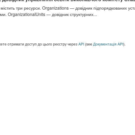
 містить три ресурси. Organizations — довідник підпорядкованих ус
ми. OrganizationalUnits — довідник структурних...
ете отримати доступ до цього реєстру через
API
(see
Документація API
).