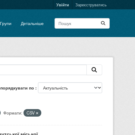
Увійти
Зареєструватись
Групи
Детальніше
порядкувати по
Формати:
CSV
тської міської...