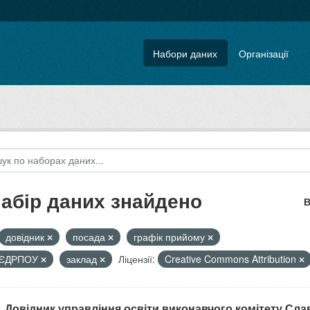
Набори даних
Організації
набір даних знайдено
В
довідник
посада
графік прийому
 ЄДРПОУ
заклад
Ліцензії:
Creative Commons Attribution
. Довідник управління освіти виконавчого комітету Славу