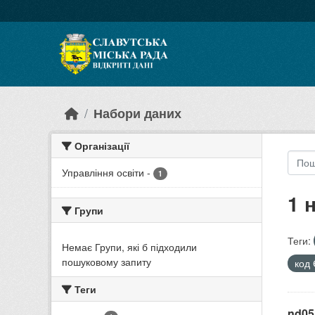
Skip to main content
Набори даних
Організації
Управління освіти
-
1
1 
Групи
Теги:
Немає Групи, які б підходили
пошуковому запиту
код
Теги
nd05