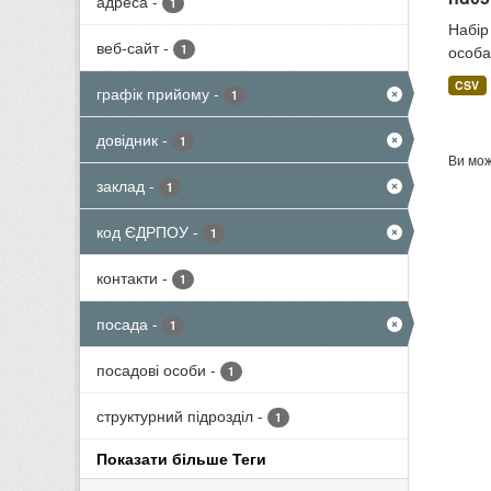
адреса
-
1
Набір
веб-сайт
-
1
особа
CSV
графік прийому
-
1
довідник
-
1
Ви мож
заклад
-
1
код ЄДРПОУ
-
1
контакти
-
1
посада
-
1
посадові особи
-
1
структурний підрозділ
-
1
Показати більше Теги