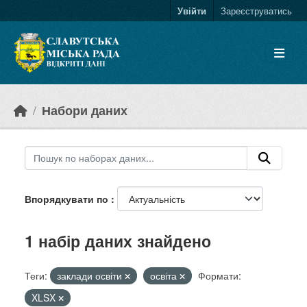
Skip to main content
Увійти
Зареєструватись
Набори даних
Впорядкувати по
1 набір даних знайдено
Теги:
заклади освіти
освіта
Формати:
XLSX