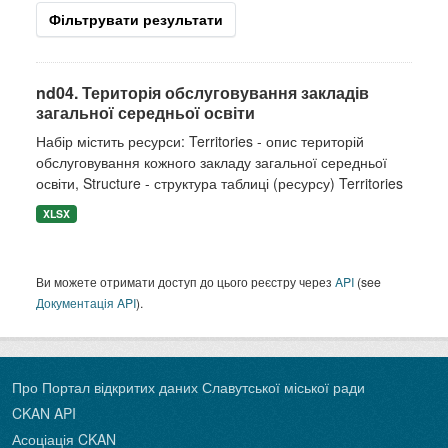
Фільтрувати результати
nd04. Територія обслуговування закладів
загальної середньої освіти
Набір містить ресурси: Territories - опис територій
обслуговування кожного закладу загальної середньої
освіти, Structure - структура таблиці (ресурсу) Territories
XLSX
Ви можете отримати доступ до цього реєстру через
API
(see
Документація API
).
Про Портал відкритих даних Славутської міської ради
CKAN API
Асоціація CKAN