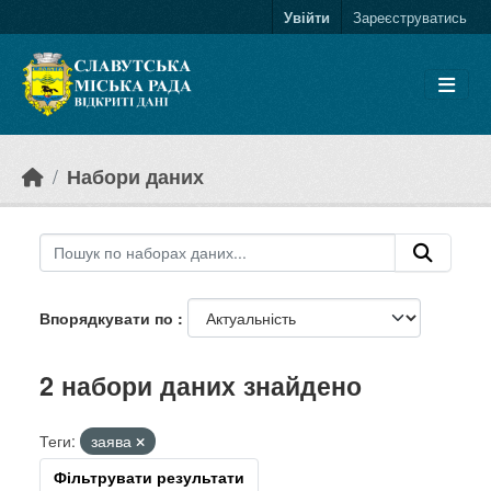
Skip to main content
Увійти
Зареєструватись
Набори даних
Впорядкувати по
2 набори даних знайдено
Теги:
заява
Фільтрувати результати