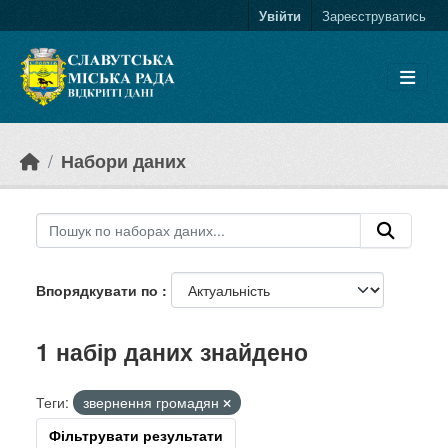
Skip to main content
Увійти
Зареєструватись
Набори даних
Впорядкувати по
1 набір даних знайдено
Теги:
звернення громадян
Фільтрувати результати