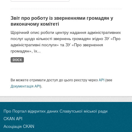
Звіт про роботу із зверненнями громадян у
виконачому комітеті
Щорічний опис роботи центру надання адміністративних
послуг щодо кількості звернень громадян згідно ЗУ «Про
адміністративні послуги» та ЗУ «Про звернення
громадян», їх...
DOCX
Ви можете отримати доступ до цього реєстру через
API
(see
Документація API
).
Про Портал відкритих даних Славутської міської ради
CKAN API
Асоціація CKAN