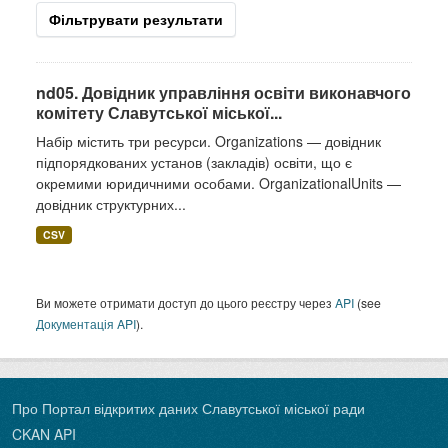
Фільтрувати результати
nd05. Довідник управління освіти виконавчого
комітету Славутської міської...
Набір містить три ресурси. Organizations — довідник
підпорядкованих установ (закладів) освіти, що є
окремими юридичними особами. OrganizationalUnits —
довідник структурних...
CSV
Ви можете отримати доступ до цього реєстру через
API
(see
Документація API
).
Про Портал відкритих даних Славутської міської ради
CKAN API