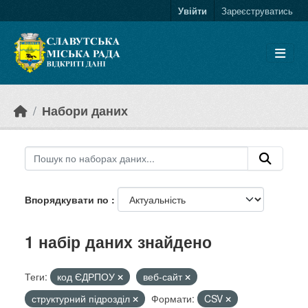
Skip to main content
Увійти
Зареєструватись
Набори даних
Впорядкувати по
1 набір даних знайдено
Теги:
код ЄДРПОУ
веб-сайт
структурний підрозділ
Формати:
CSV