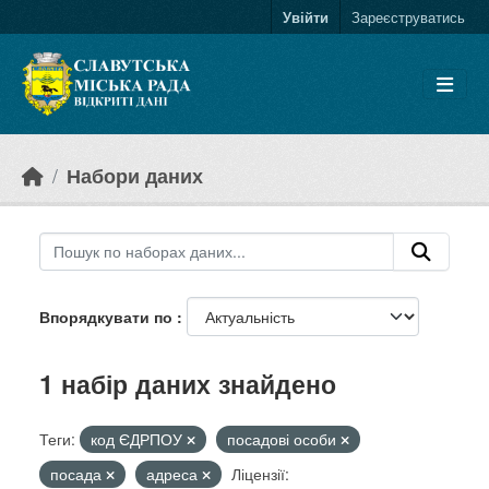
Skip to main content
Увійти
Зареєструватись
Набори даних
Впорядкувати по
1 набір даних знайдено
Теги:
код ЄДРПОУ
посадові особи
посада
адреса
Ліцензії: