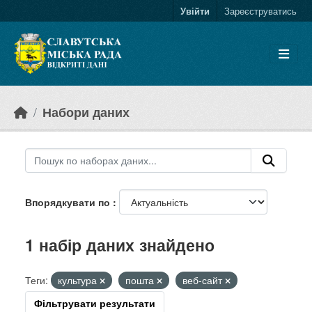
Skip to main content
Увійти
Зареєструватись
Набори даних
Впорядкувати по
1 набір даних знайдено
Теги:
культура
пошта
веб-сайт
Фільтрувати результати