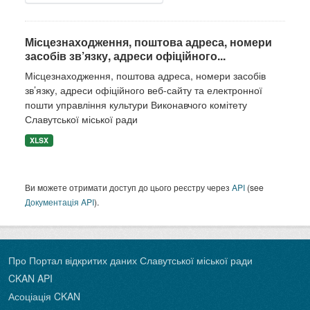
Місцезнаходження, поштова адреса, номери
засобів зв’язку, адреси офіційного...
Місцезнаходження, поштова адреса, номери засобів
зв’язку, адреси офіційного веб-сайту та електронної
пошти управління культури Виконавчого комітету
Славутської міської ради
XLSX
Ви можете отримати доступ до цього реєстру через
API
(see
Документація API
).
Про Портал відкритих даних Славутської міської ради
CKAN API
Асоціація CKAN