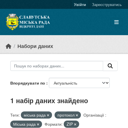
Skip to main content
Увійти
Зареєструватись
Набори даних
Впорядкувати по
1 набір даних знайдено
Теги:
міська рада
протокол
Організації :
Міська рада
Формати:
ZIP