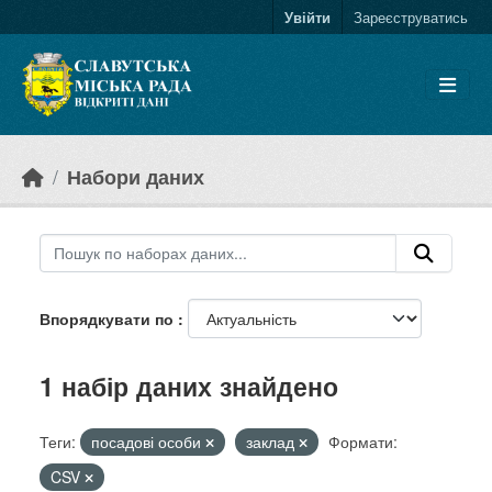
Skip to main content
Увійти
Зареєструватись
Набори даних
Впорядкувати по
1 набір даних знайдено
Теги:
посадові особи
заклад
Формати:
CSV