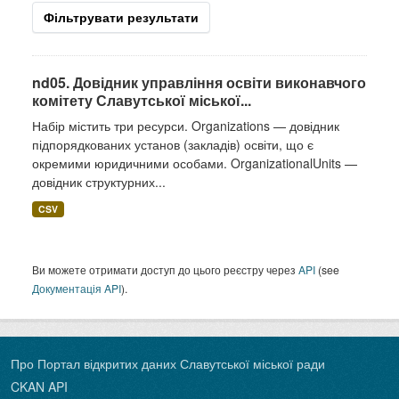
Фільтрувати результати
nd05. Довідник управління освіти виконавчого
комітету Славутської міської...
Набір містить три ресурси. Organizations — довідник
підпорядкованих установ (закладів) освіти, що є
окремими юридичними особами. OrganizationalUnits —
довідник структурних...
CSV
Ви можете отримати доступ до цього реєстру через
API
(see
Документація API
).
Про Портал відкритих даних Славутської міської ради
CKAN API