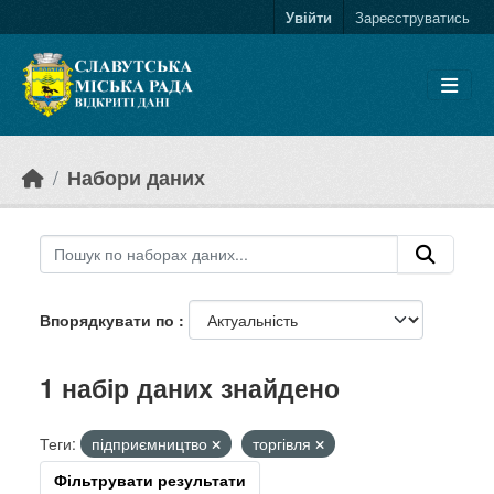
Skip to main content
Увійти
Зареєструватись
Набори даних
Впорядкувати по
1 набір даних знайдено
Теги:
підприємництво
торгівля
Фільтрувати результати